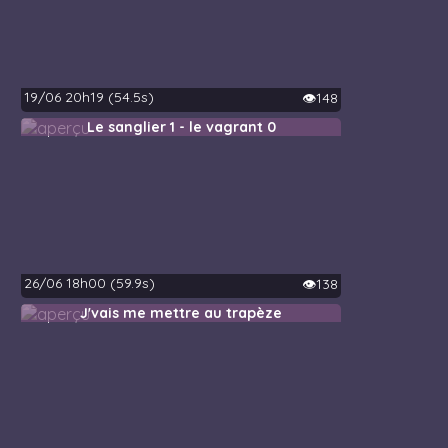
19/06 20h19 (54.5s)
👁️148
Le sanglier 1 - le vagrant 0
26/06 18h00 (59.9s)
👁️138
J'vais me mettre au trapèze