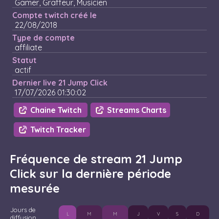
Gamer, Graffeur, Musicien
Compte twitch créé le
22/08/2018
Type de compte
affiliate
Statut
actif
Dernier live 21 Jump Click
17/07/2026 01:30:02
Chaine Twitch
Streams Charts
Twitch Tracker
Fréquence de stream 21 Jump
Click sur la dernière période
mesurée
Jours de
L
M
M
J
V
S
D
diffusion