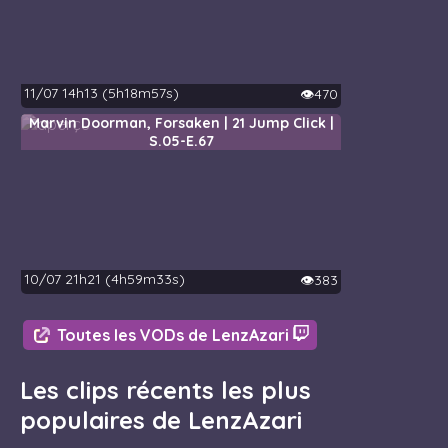
11/07 14h13 (5h18m57s)
👁️470
Marvin Doorman, Forsaken | 21 Jump Click |
S.05-E.67
10/07 21h21 (4h59m33s)
👁️383
Toutes les VODs de LenzAzari
Les clips récents les plus
populaires de LenzAzari