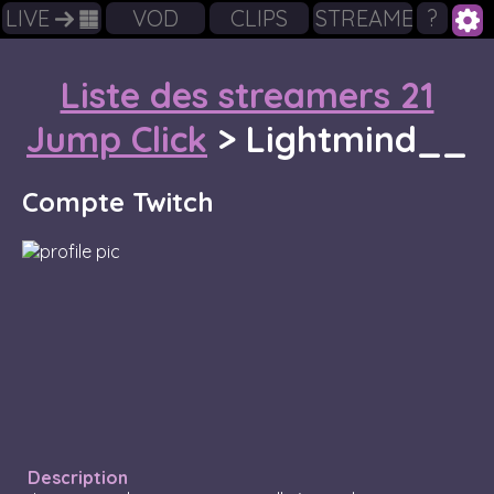
LIVE
VOD
CLIPS
STREAMERS
?
Liste des streamers 21
Jump Click
>
Lightmind__
Compte Twitch
Description