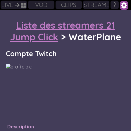
LIVE
VOD
CLIPS
STREAMERS
?
Liste des streamers 21
Jump Click
>
WaterPlane
Compte Twitch
Description