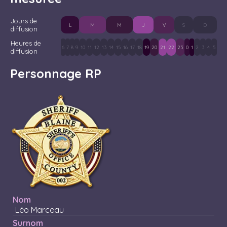
Jours de
L
M
M
J
V
S
D
diffusion
Heures de
6
7
8
9
10
11
12
13
14
15
16
17
18
19
20
21
22
23
0
1
2
3
4
5
diffusion
Personnage RP
Nom
Léo Marceau
Surnom