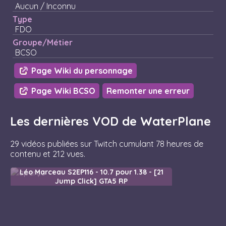
Aucun / Inconnu
Type
FDO
Groupe/Métier
BCSO
Page Wiki du personnage
Page Wiki BCSO
Remonter une erreur
Les dernières VOD de WaterPlane
29 vidéos publiées sur Twitch cumulant 78 heures de
contenu et 212 vues.
Léo Marceau S2EP116 - 10.7 pour 1.38 - [21
Jump Click] GTA5 RP