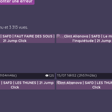
nter une erreur
u et 3 313 vues.
 | SAFD | FAUT FAIRE DES SOUS |
Clint Alianova | SAFD | Le 
21 Jump Click
l’inquiétude | 21 Jump 
2h54m46s)
15/07 16h52 (2h57m26s)
👁️125
a | SAFD | LES THUNES | 21 Jump
Clint Alianova | SAFD | LES TH
Click
Click