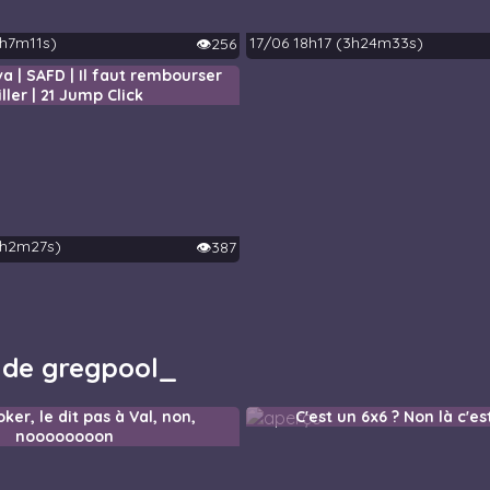
3h7m11s)
17/06 18h17 (3h24m33s)
👁️256
va | SAFD | Il faut rembourser
iller | 21 Jump Click
4h2m27s)
👁️387
s de gregpool_
ker, le dit pas à Val, non,
C'est un 6x6 ? Non là c'es
noooooooon