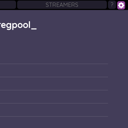
STREAMERS
?
regpool_