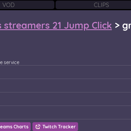
VOD
CLIPS
s streamers 21 Jump Click
>
g
e service
eams Charts
Twitch Tracker