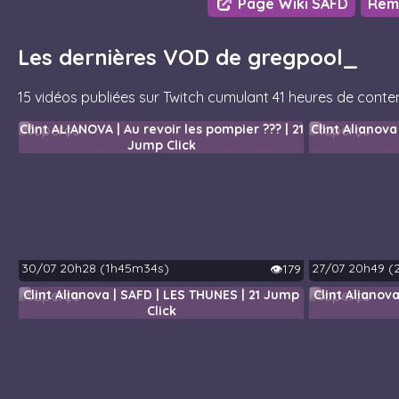
Page Wiki SAFD
Remo
Les dernières VOD de gregpool_
15 vidéos publiées sur Twitch cumulant 41 heures de conten
Clint ALIANOVA | Au revoir les pompier ??? | 21
Clint Alianova
Jump Click
30/07 20h28 (1h45m34s)
27/07 20h49 (
👁️179
Clint Alianova | SAFD | LES THUNES | 21 Jump
Clint Alianov
Click