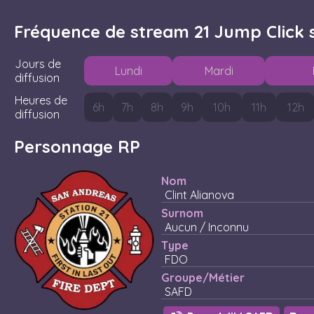
Fréquence de stream 21 Jump Click 
Jours de
L
undi
M
ardi
diffusion
Heures de
6
h
7
h
8
h
9
h
10
h
11
h
12
h
diffusion
Personnage RP
Nom
Clint Alianova
Surnom
Aucun / Inconnu
Type
FDO
Groupe/Métier
SAFD