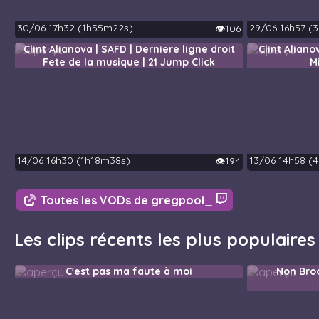
30/06 17h32 (1h55m22s)
29/06 16h57 (
👁️106
Clint Alianova | SAFD | Derniere ligne droit
Clint Aliano
Fete de la musique | 21 Jump Click
M
14/06 16h30 (1h18m38s)
13/06 14h58 (
👁️194
Toutes les VODs de gregpool_
Les clips récents les plus populaire
C'est pas ma faute à moi
Non Broo