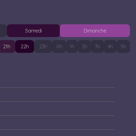
S
amedi
D
imanche
21
h
22
h
23
h
0
h
1
h
2
h
3
h
4
h
5
h