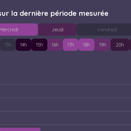
sur la dernière période mesurée
M
ercredi
J
eudi
V
endredi
13
h
14
h
15
h
16
h
17
h
18
h
19
h
20
h