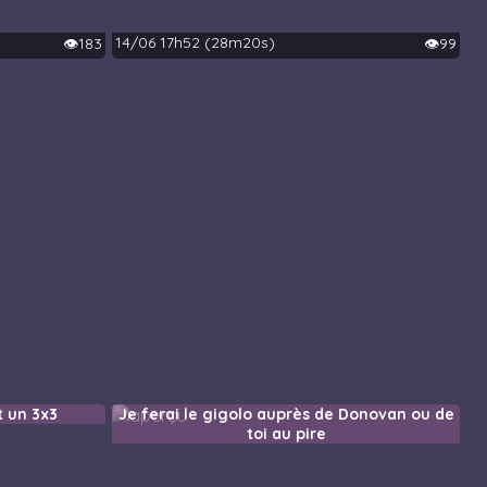
14/06 17h52 (28m20s)
👁️183
👁️99
t un 3x3
Je ferai le gigolo auprès de Donovan ou de
toi au pire